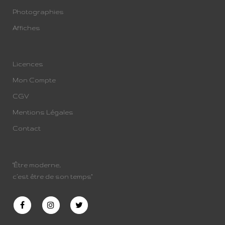
Photographies
Affiches
Licences
Mon Compte
CGV
Mentions Légales
Contact
"Être moderne,
c’est être de son temps"