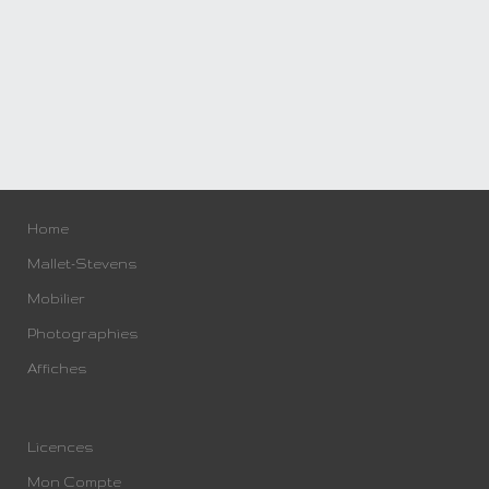
Home
Mallet-Stevens
Mobilier
Photographies
Affiches
Licences
Mon Compte