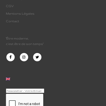
CGV
Mentions Légales
Contact
"Être moderne,
c’est être de son temps"